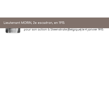
e
e
Lieutenant MORIN, 2e escadron, en 1915
lieutenant MORIN, 2
escadron du 5
Hussards (juin 1915),
portant la Croix de Guerre avec citation à l'Ordre de l'Armée
pour son action à Steenstrate (Belgique) le 4 janvier 1915.