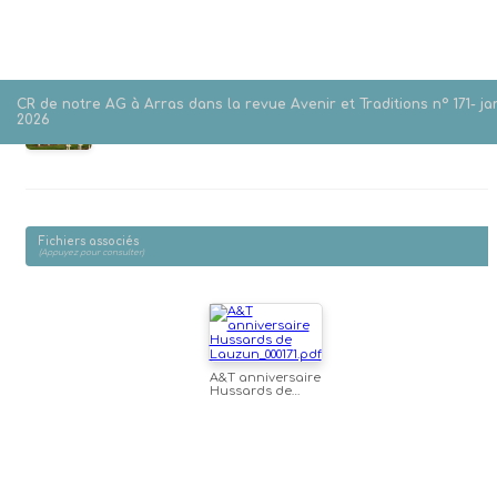
Compte -rendu de notre Assemblée Générale à Arras en
CR de notre AG à Arras dans la revue Avenir et Traditions n° 171- ja
septembre 2025, publié dans la revue de l'UNABCC "Avenir et
2026
Traditions" n° 171- janvier 2026
Fichiers associés
(Appuyez pour consulter)
A&T anniversaire
Hussards de
Lauzun_000171.pdf