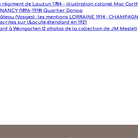
 régiment de Lauzun 1784 - illustration colonel Mac Cart
NANCY (1896-1918) Quartier Donop
âteau (Vosges) : les mentions LORRAINE 1914 ; CHAMPAGNE
nscrites sur l&acute;étendard en 1921
rd à Weingarten (2 photos de la collection de JM Meslet)