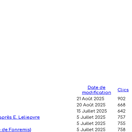
Date de
Clics
modification
21 Août 2025
902
20 Août 2025
668
15 Juillet 2025
642
près E. Leliepvre
5 Juillet 2025
757
5 Juillet 2025
755
e de Fonremis)
5 Juillet 2025
758