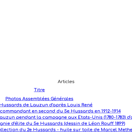
Articles
Titre
Photos Assemblées Générales
- Hussards de Lauzun d'après Louis René
 commandant en second du 5e Hussards en 1912-1914
uzun pendant la campagne aux Etats-Unis (1780-1783) d'a
nie d'élite du 5e Hussards (dessin de Léon Rouff 1899)
llection du 2e Hussards - huile sur toile de Marcel Meth