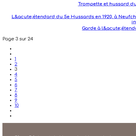
Trompette et hussard du
L&acute;étendard du 5e Hussards en 1920, à Neufch
i
Garde à l&acute;étenda
Page 3 sur 24
1
2
3
4
5
6
7
8
9
10