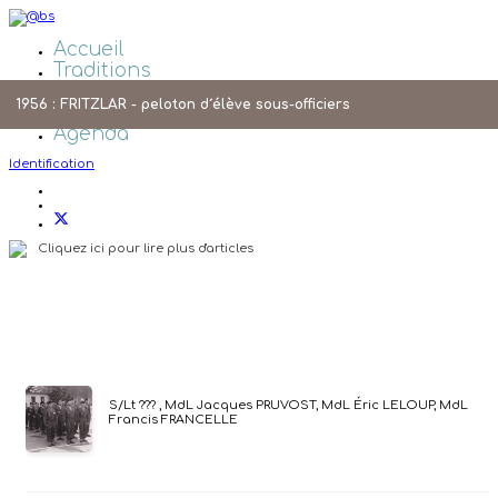
Accueil
Traditions
Galeries Photos
1956 : FRITZLAR - peloton d´élève sous-officiers
Liens
Agenda
Identification
Cliquez ici pour lire plus d'articles
S/Lt ??? , MdL Jacques PRUVOST, MdL Éric LELOUP, MdL
Francis FRANCELLE