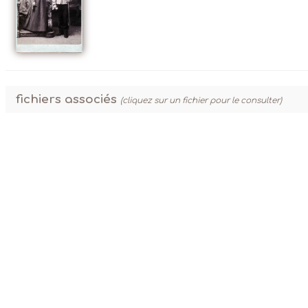
fichiers associés
(cliquez sur un fichier pour le consulter)