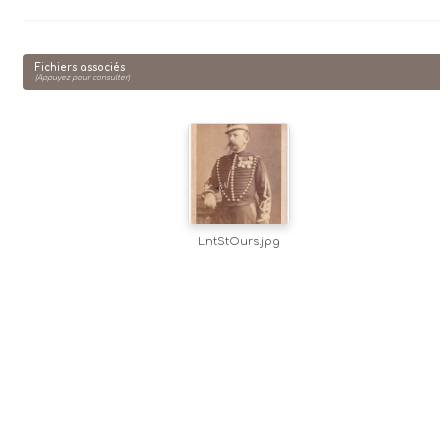
Fichiers associés
(Appuyez pour consulter)
LntStOurs.jpg