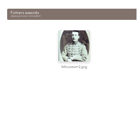
Fichiers associés
(Appuyez pour consulter)
Mousson2.jpg