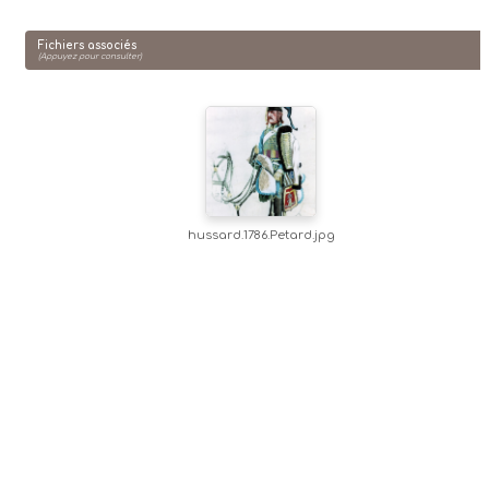
Fichiers associés
(Appuyez pour consulter)
hussard.1786.Petard.jpg