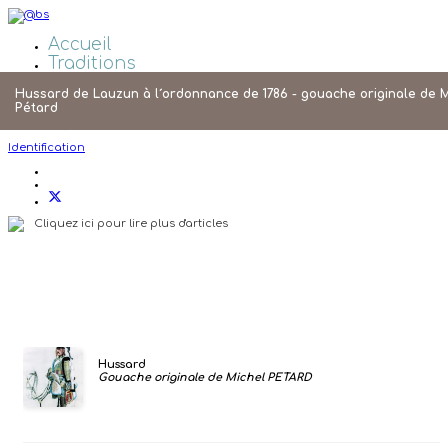
Accueil
Traditions
Galeries Photos
Hussard de Lauzun à l´ordonnance de 1786 - gouache originale de M
Liens
Pétard
Agenda
Identification
Cliquez ici pour lire plus d'articles
Hussard
Gouache originale de Michel PETARD