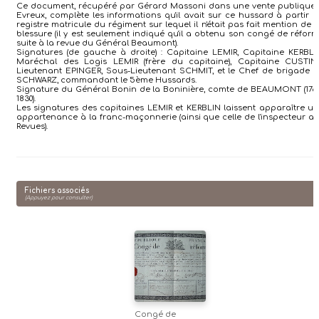
Ce document, récupéré par Gérard Massoni dans une vente publique
Evreux, complète les informations qu'il avait sur ce hussard à partir 
registre matricule du régiment sur lequel il n'était pas fait mention de 
blessure (il y est seulement indiqué qu'il a obtenu son congé de réfor
suite à la revue du Général Beaumont).
Signatures (de gauche à droite) : Capitaine LEMIR, Capitaine KERBLI
Maréchal des Logis LEMIR (frère du capitaine), Capitaine CUSTIN
Lieutenant EPINGER, Sous-Lieutenant SCHMIT, et le Chef de brigade 
SCHWARZ, commandant le 5ème Hussards.
Signature du Général Bonin de la Boninière, comte de BEAUMONT (176
1830).
Les signatures des capitaines LEMIR et KERBLIN laissent apparaître u
appartenance à la franc-maçonnerie (ainsi que celle de l'inspecteur a
Revues).
Fichiers associés
(Appuyez pour consulter)
Congé de