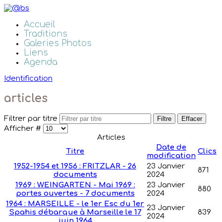
Accueil
Traditions
Galeries Photos
Liens
Agenda
Identification
articles
Filtrer par titre
Filtre
Effacer
Afficher #
Articles
Date de
Titre
Clics
modification
1952-1954 et 1956 : FRITZLAR - 26
23 Janvier
871
documents
2024
1969 : WEINGARTEN - Mai 1969 :
23 Janvier
880
portes ouvertes - 7 documents
2024
1964 : MARSEILLE - le 1er Esc du 1er
23 Janvier
Spahis débarque à Marseille le 17
839
2024
juin 1964